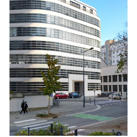
bureaux
,
logements collectifs
,
Rénovation thermique