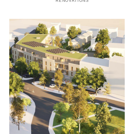
RÉNOVATIONS
brasserie
,
centre médical
,
logements collectifs
,
maisons
individuelles