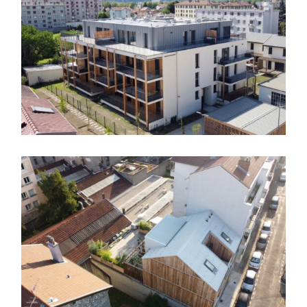
logements collectifs
,
maisons individuelles
maison individuelle
,
Ossature bois
,
sur-élévation