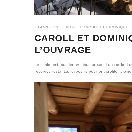
29 JAN 2019
/
CHALET CAROLL ET DOMINIQUE
CAROLL ET DOMINI
L’OUVRAGE
Le chalet est maintenant chaleureux et accueillant av
réserves restantes levées ils pourront profiter plei